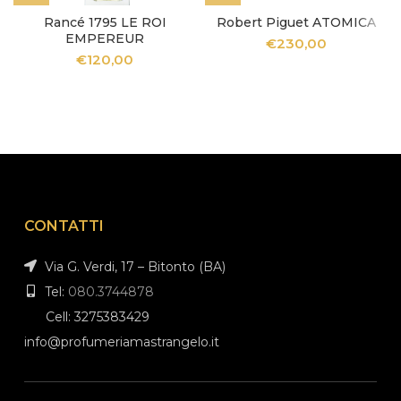
Rancé 1795 LE ROI
Robert Piguet ATOMICA
EMPEREUR
€
230,00
€
120,00
CONTATTI
Via G. Verdi, 17 – Bitonto (BA)
Tel:
080.3744878
Cell: 3275383429
info@profumeriamastrangelo.it