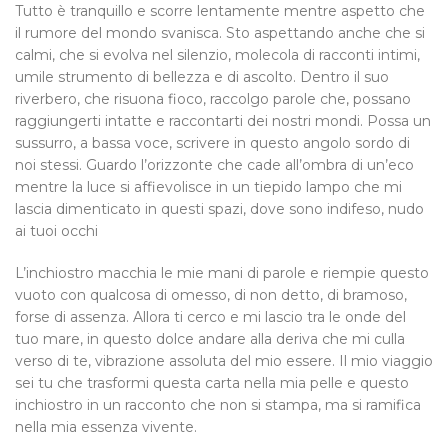
Tutto è tranquillo e scorre lentamente mentre aspetto che
il rumore del mondo svanisca. Sto aspettando anche che si
calmi, che si evolva nel silenzio, molecola di racconti intimi,
umile strumento di bellezza e di ascolto. Dentro il suo
riverbero, che risuona fioco, raccolgo parole che, possano
raggiungerti intatte e raccontarti dei nostri mondi. Possa un
sussurro, a bassa voce, scrivere in questo angolo sordo di
noi stessi. Guardo l’orizzonte che cade all’ombra di un’eco
mentre la luce si affievolisce in un tiepido lampo che mi
lascia dimenticato in questi spazi, dove sono indifeso, nudo
ai tuoi occhi
L’inchiostro macchia le mie mani di parole e riempie questo
vuoto con qualcosa di omesso, di non detto, di bramoso,
forse di assenza. Allora ti cerco e mi lascio tra le onde del
tuo mare, in questo dolce andare alla deriva che mi culla
verso di te, vibrazione assoluta del mio essere. Il mio viaggio
sei tu che trasformi questa carta nella mia pelle e questo
inchiostro in un racconto che non si stampa, ma si ramifica
nella mia essenza vivente.