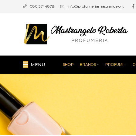
info@profumeriamastrangelo.it
080.3744878
MENU
SHOP
BRANDS
PROFUMI
C