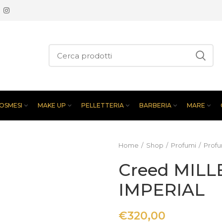
OSMESI
MAKE UP
PELLETTERIA
BARBERIA
MARE
Home
Shop
Profumi
Prof
Creed MILL
IMPERIAL
€
320,00