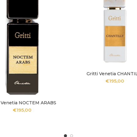
Gritti Venetia CHANTI
AGGIUNGI AL CARREL
€
195,00
ti Venetia NOCTEM ARABS
GGIUNGI AL CARRELLO
€
195,00