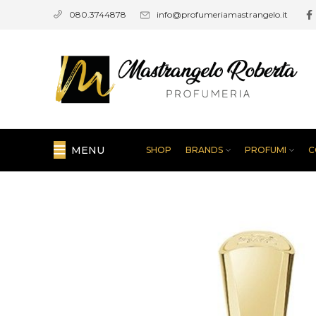
info@profumeriamastrangelo.it
080.3744878
MENU
SHOP
BRANDS
PROFUMI
C