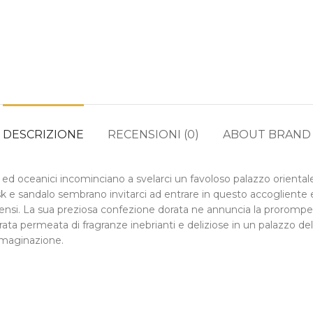
DESCRIZIONE
RECENSIONI (0)
ABOUT BRAND
li ed oceanici incominciano a svelarci un favoloso palazzo orienta
 musk e sandalo sembrano invitarci ad entrare in questo accoglient
 sensi. La sua preziosa confezione dorata ne annuncia la prorompe
rata permeata di fragranze inebrianti e deliziose in un palazzo de
mmaginazione.