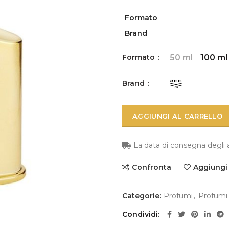
Formato
Brand
Formato
50 ml
100 ml
Brand
AGGIUNGI AL CARRELLO
La data di consegna degli art
Confronta
Aggiungi a
Categorie:
Profumi
,
Profumi
Condividi