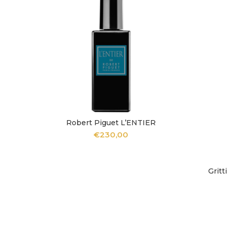
Robert Piguet L’ENTIER
AGGIUNGI AL CARRELLO
€
230,00
Grit
A