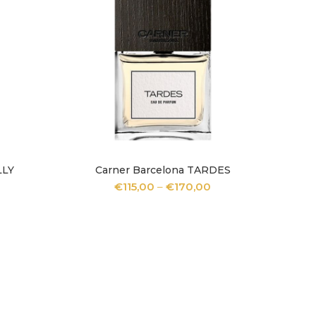
LLY
Carner Barcelona TARDES
LO
SCEGLI
€
115,00
–
€
170,00