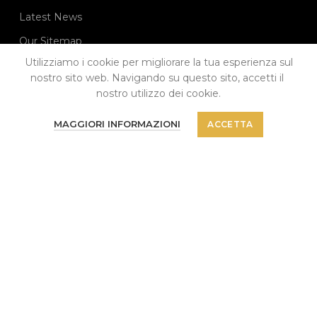
Latest News
Our Sitemap
Utilizziamo i cookie per migliorare la tua esperienza sul
LINK UTILI
nostro sito web. Navigando su questo sito, accetti il ​​
nostro utilizzo dei cookie.
Termini e Condizioni
Non è stato trovato nessun prodotto che
MAGGIORI INFORMAZIONI
ACCETTA
Privacy & Cookie Policy
corrisponde alla tua selezione.
Contatti
NAVIGAZIONE
Account
Carrello
Checkout