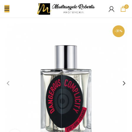
0
-31%