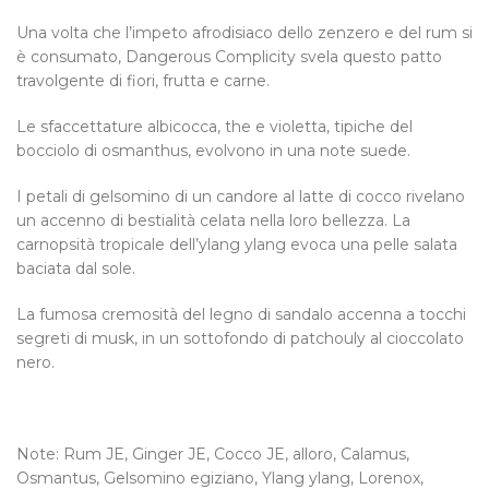
Una volta che l’impeto afrodisiaco dello zenzero e del rum si
è consumato, Dangerous Complicity svela questo patto
travolgente di fiori, frutta e carne.
Le sfaccettature albicocca, the e violetta, tipiche del
bocciolo di osmanthus, evolvono in una note suede.
I petali di gelsomino di un candore al latte di cocco rivelano
un accenno di bestialità celata nella loro bellezza. La
carnopsità tropicale dell’ylang ylang evoca una pelle salata
baciata dal sole.
La fumosa cremosità del legno di sandalo accenna a tocchi
segreti di musk, in un sottofondo di patchouly al cioccolato
nero.
Note: Rum JE, Ginger JE, Cocco JE, alloro, Calamus,
Osmantus, Gelsomino egiziano, Ylang ylang, Lorenox,