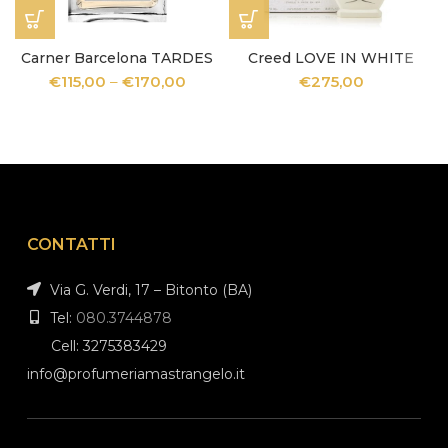
Carner Barcelona TARDES
Creed LOVE IN WHITE
€
115,00
–
€
170,00
€
275,00
CONTATTI
Via G. Verdi, 17 – Bitonto (BA)
Tel:
080.3744878
Cell: 3275383429
info@profumeriamastrangelo.it