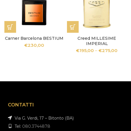
Carner Barcelona BESTIUM
Creed MILLESIME
IMPERIAL
€
230,00
€
195,00
–
€
275,00
CONTATTI
Via G. Verdi, 17 – Bitonto (BA)
Tel:
080.3744878