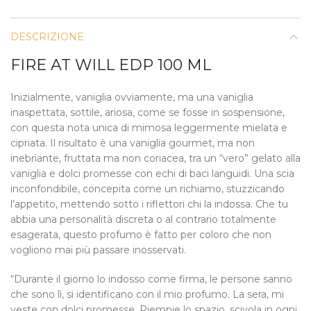
DESCRIZIONE
FIRE AT WILL EDP 100 ML
Inizialmente, vaniglia ovviamente, ma una vaniglia
inaspettata, sottile, ariosa, come se fosse in sospensione,
con questa nota unica di mimosa leggermente mielata e
cipriata. Il risultato è una vaniglia gourmet, ma non
inebriante, fruttata ma non coriacea, tra un “vero” gelato alla
vaniglia e dolci promesse con echi di baci languidi. Una scia
inconfondibile, concepita come un richiamo, stuzzicando
l’appetito, mettendo sotto i riflettori chi la indossa. Che tu
abbia una personalità discreta o al contrario totalmente
esagerata, questo profumo è fatto per coloro che non
vogliono mai più passare inosservati.
“Durante il giorno lo indosso come firma, le persone sanno
che sono lì, si identificano con il mio profumo. La sera, mi
veste con dolci promesse. Riempie lo spazio, scivola in ogni