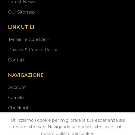
Latest News
Our Sitemap
LINK UTILI
Termini e Condizioni
Privacy & Cookie Policy
Contatti
NAVIGAZIONE
Account
Carrello
Checkout
Utilizziamo i cookie per migliorare la tua esperienza sul
nostro sito web. Navigando su questo sito, accetti il ​​
Profumeria Mastrangelo Roberta di Papapicco Angela - PI: 07568950724 -
nostro utilizzo dei cookie.