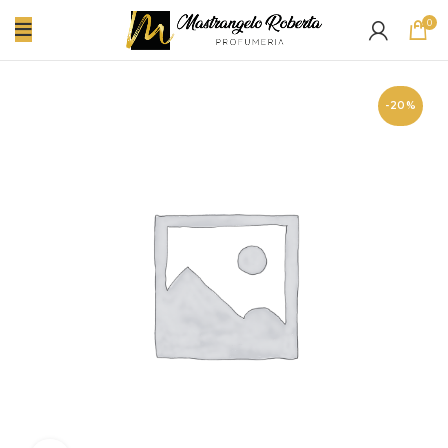
0
-20%