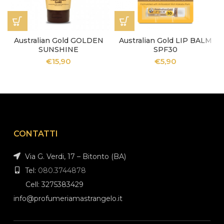
Australian Gold GOLDEN
Australian Gold LIP BALM
SUNSHINE
SPF30
€
15,90
€
5,90
CONTATTI
Via G. Verdi, 17 – Bitonto (BA)
Tel:
080.3744878
Cell: 3275383429
info@profumeriamastrangelo.it