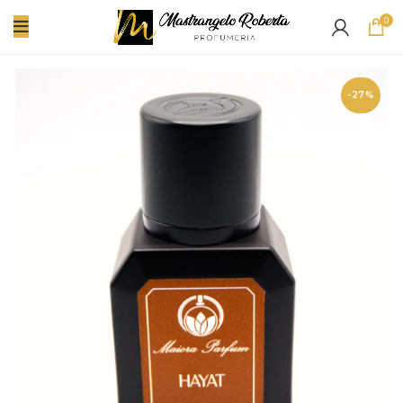
0
-27%