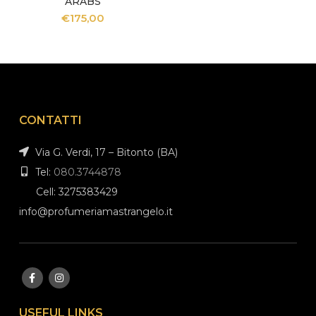
ARABS
€
175,00
CONTATTI
Via G. Verdi, 17 – Bitonto (BA)
Tel:
080.3744878
Cell: 3275383429
info@profumeriamastrangelo.it
USEFUL LINKS