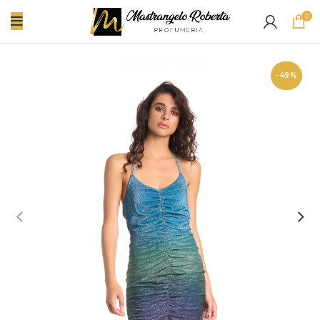
0
-49%