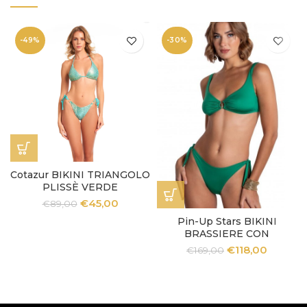
-49%
-30%
Cotazur BIKINI TRIANGOLO
PLISSÈ VERDE
€
45,00
€
89,00
Pin-Up Stars BIKINI
BRASSIERE CON
ACCESSORIO TINTA UNITA
€
118,00
€
169,00