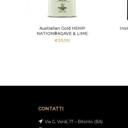
Australian Gold HEMP
Ins
AGGIUNGI AL CARRELLO
A
NATION®AGAVE & LIME
€
35,90
CONTATTI
Via G. Verdi, 17 – Bitonto (BA)