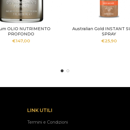
ium OLIO NUTRIMENTO
Australian Gold INSTANT 
GGIUNGI AL CARRELLO
AGGIUNGI AL CARREL
PROFONDO
SPRAY
€
147,00
€
25,90
LINK UTILI
Termini e Condizioni