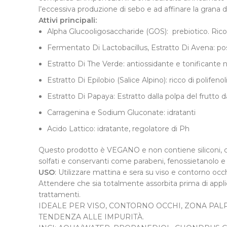
l’eccessiva produzione di sebo e ad affinare la grana d
Attivi principali:
Alpha Glucooligosaccharide (GOS): prebiotico. Rico
Fermentato Di Lactobacillus, Estratto Di Avena: pos
Estratto Di The Verde: antiossidante e tonificante n
Estratto Di Epilobio (Salice Alpino): ricco di polifeno
Estratto Di Papaya: Estratto dalla polpa del frutto da
Carragenina e Sodium Gluconate: idratanti
Acido Lattico: idratante, regolatore di Ph
Questo prodotto è VEGANO e non contiene siliconi, colora
solfati e conservanti come parabeni, fenossietanolo e 
USO
: Utilizzare mattina e sera su viso e contorno oc
Attendere che sia totalmente assorbita prima di applic
trattamenti.
IDEALE PER VISO, CONTORNO OCCHI, ZONA PALP
TENDENZA ALLE IMPURITÀ.