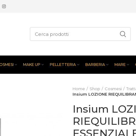
OSMESI
MAKE UP
PELLETTERIA
BARBERIA
MARE
Home
Shop
Cosmesi
Trat
Insium LOZIONE RIEQUILIBRA
Insium LOZ
RIEQUILIB
ESSENZIAL