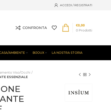
ACCEDI / REGISTRATI
€
0,00
CONFRONTA
0
Prodotti
CASA/AMBIENTE
BIJOUX
LA NOSTRA STORIA
tamento Viso/Occhi
NTE ESSENZIALE
IONE
RANTE
E