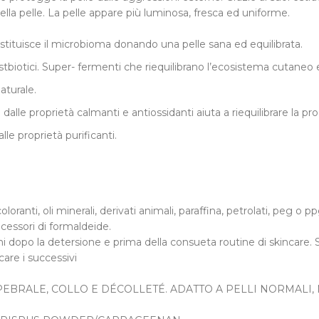
ella pelle. La pelle appare più luminosa, fresca ed uniforme.
stituisce il microbioma donando una pelle sana ed equilibrata.
tbiotici. Super- fermenti che riequilibrano l’ecosistema cutaneo 
aturale.
li dalle proprietà calmanti e antiossidanti aiuta a riequilibrare la p
lle proprietà purificanti.
nti, oli minerali, derivati animali, paraffina, petrolati, peg o ppg
cessori di formaldeide.
chi dopo la detersione e prima della consueta routine di skincare
are i successivi
EBRALE, COLLO E DÉCOLLETÉ. ADATTO A PELLI NORMALI, 