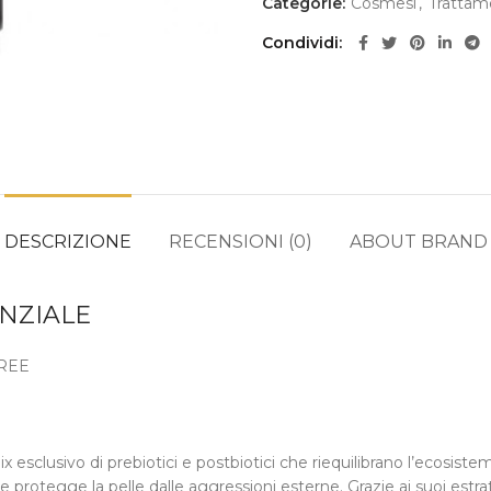
Categorie:
Cosmesi
,
Trattam
Condividi
DESCRIZIONE
RECENSIONI (0)
ABOUT BRAND
ENZIALE
FREE
 esclusivo di prebiotici e postbiotici che riequilibrano l’ecosist
 protegge la pelle dalle aggressioni esterne. Grazie ai suoi estratt