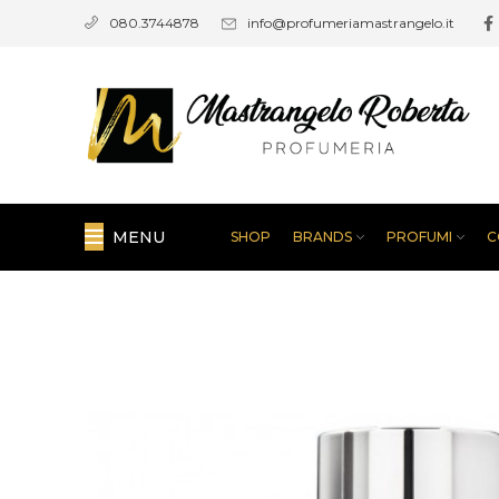
info@profumeriamastrangelo.it
080.3744878
MENU
SHOP
BRANDS
PROFUMI
C