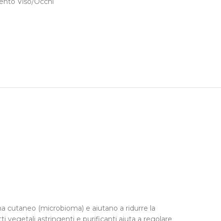
ento Viso/Occhi
ema cutaneo (microbioma) e aiutano a ridurre la
i vegetali astringenti e purificanti aiuta a regolare