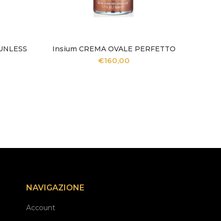
SUNLESS
Insium CREMA OVALE PERFETTO
Ins
LO
AGGIUNGI AL CARRELLO
€
160,00
NAVIGAZIONE
Account